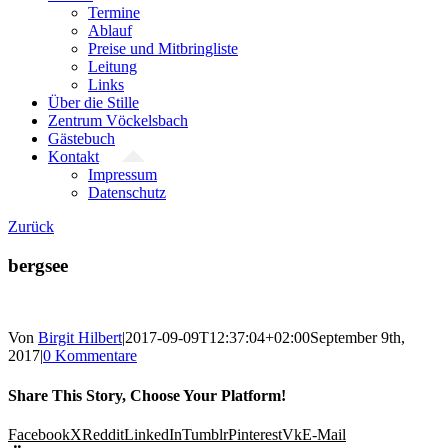
Termine
Ablauf
Preise und Mitbringliste
Leitung
Links
Über die Stille
Zentrum Vöckelsbach
Gästebuch
Kontakt
Impressum
Datenschutz
Zurück
bergsee
Von
Birgit Hilbert
|
2017-09-09T12:37:04+02:00
September 9th,
2017
|
0 Kommentare
Share This Story, Choose Your Platform!
Facebook
X
Reddit
LinkedIn
Tumblr
Pinterest
Vk
E-Mail