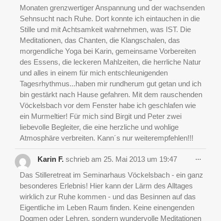
Monaten grenzwertiger Anspannung und der wachsenden
Sehnsucht nach Ruhe. Dort konnte ich eintauchen in die
Stille und mit Achtsamkeit wahrnehmen, was IST. Die
Meditationen, das Chanten, die Klangschalen, das
morgendliche Yoga bei Karin, gemeinsame Vorbereiten
des Essens, die leckeren Mahlzeiten, die herrliche Natur
und alles in einem für mich entschleunigenden
Tagesrhythmus...haben mir rundherum gut getan und ich
bin gestärkt nach Hause gefahren. Mit dem rauschenden
Vöckelsbach vor dem Fenster habe ich geschlafen wie
ein Murmeltier! Für mich sind Birgit und Peter zwei
liebevolle Begleiter, die eine herzliche und wohlige
Atmosphäre verbreiten. Kann´s nur weiterempfehlen!!!
Diese
...
Karin F.
schrieb am
25. Mai 2013
um
19:47
Metab
ein-/a
Das Stilleretreat im Seminarhaus Vöckelsbach - ein ganz
besonderes Erlebnis! Hier kann der Lärm des Alltages
wirklich zur Ruhe kommen - und das Besinnen auf das
Eigentliche im Leben Raum finden. Keine einengenden
Dogmen oder Lehren, sondern wundervolle Meditationen