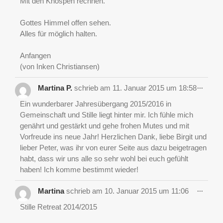
Mit den Knospen rechnen.
Gottes Himmel offen sehen.
Alles für möglich halten.
Anfangen
(von Inken Christiansen)
Diese
...
Martina P.
schrieb am
11. Januar 2015
um
18:58
Metab
ein-/a
Ein wunderbarer Jahresübergang 2015/2016 in
Gemeinschaft und Stille liegt hinter mir. Ich fühle mich
genährt und gestärkt und gehe frohen Mutes und mit
Vorfreude ins neue Jahr! Herzlichen Dank, liebe Birgit und
lieber Peter, was ihr von eurer Seite aus dazu beigetragen
habt, dass wir uns alle so sehr wohl bei euch gefühlt
haben! Ich komme bestimmt wieder!
Diese
...
Martina
schrieb am
10. Januar 2015
um
11:06
Metab
ein-/a
Stille Retreat 2014/2015