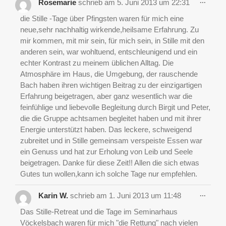
Diese
...
Rosemarie
schrieb am
5. Juni 2013
um
22:31
Metab
ein-/a
die Stille -Tage über Pfingsten waren für mich eine
neue,sehr nachhaltig wirkende,heilsame Erfahrung. Zu
mir kommen, mit mir sein, für mich sein, in Stille mit den
anderen sein, war wohltuend, entschleunigend und ein
echter Kontrast zu meinem üblichen Alltag. Die
Atmosphäre im Haus, die Umgebung, der rauschende
Bach haben ihren wichtigen Beitrag zu der einzigartigen
Erfahrung beigetragen, aber ganz wesentlich war die
feinfühlige und liebevolle Begleitung durch Birgit und Peter,
die die Gruppe achtsamen begleitet haben und mit ihrer
Energie unterstützt haben. Das leckere, schweigend
zubreitet und in Stille gemeinsam verspeiste Essen war
ein Genuss und hat zur Erholung von Leib und Seele
beigetragen. Danke für diese Zeit!! Allen die sich etwas
Gutes tun wollen,kann ich solche Tage nur empfehlen.
Diese
...
Karin W.
schrieb am
1. Juni 2013
um
11:48
Metab
ein-/a
Das Stille-Retreat und die Tage im Seminarhaus
Vöckelsbach waren für mich "die Rettung" nach vielen