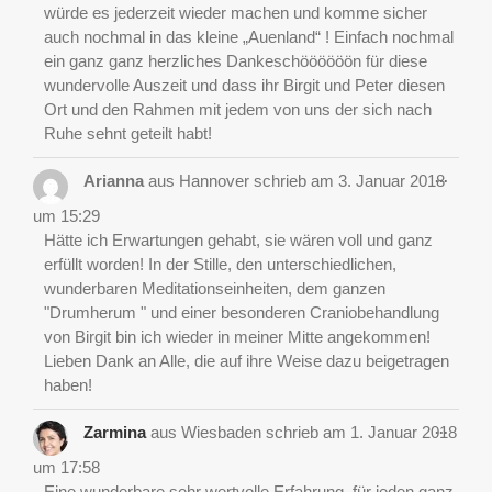
würde es jederzeit wieder machen und komme sicher
auch nochmal in das kleine „Auenland“ ! Einfach nochmal
ein ganz ganz herzliches Dankeschöööööön für diese
wundervolle Auszeit und dass ihr Birgit und Peter diesen
Ort und den Rahmen mit jedem von uns der sich nach
Ruhe sehnt geteilt habt!
Diese
...
Arianna
aus
Hannover
schrieb am
3. Januar 2018
Metab
ein-/a
um
15:29
Hätte ich Erwartungen gehabt, sie wären voll und ganz
erfüllt worden! In der Stille, den unterschiedlichen,
wunderbaren Meditationseinheiten, dem ganzen
"Drumherum " und einer besonderen Craniobehandlung
von Birgit bin ich wieder in meiner Mitte angekommen!
Lieben Dank an Alle, die auf ihre Weise dazu beigetragen
haben!
Diese
...
Zarmina
aus
Wiesbaden
schrieb am
1. Januar 2018
Metab
ein-/a
um
17:58
Eine wunderbare sehr wertvolle Erfahrung, für jeden ganz