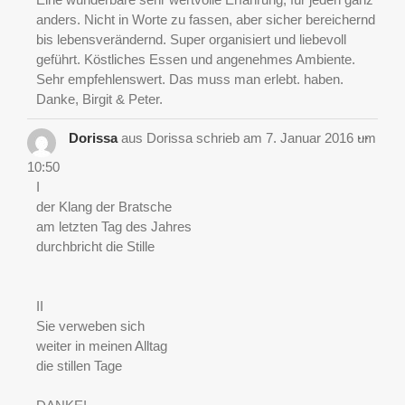
anders. Nicht in Worte zu fassen, aber sicher bereichernd
bis lebensverändernd. Super organisiert und liebevoll
geführt. Köstliches Essen und angenehmes Ambiente.
Sehr empfehlenswert. Das muss man erlebt. haben.
Danke, Birgit & Peter.
Diese
...
Dorissa
aus
Dorissa
schrieb am
7. Januar 2016
um
Metab
ein-/a
10:50
I
der Klang der Bratsche
am letzten Tag des Jahres
durchbricht die Stille
II
Sie verweben sich
weiter in meinen Alltag
die stillen Tage