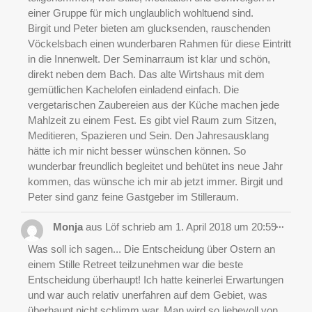
einer Gruppe für mich unglaublich wohltuend sind.
Birgit und Peter bieten am glucksenden, rauschenden
Vöckelsbach einen wunderbaren Rahmen für diese Eintritt
in die Innenwelt. Der Seminarraum ist klar und schön,
direkt neben dem Bach. Das alte Wirtshaus mit dem
gemütlichen Kachelofen einladend einfach. Die
vergetarischen Zaubereien aus der Küche machen jede
Mahlzeit zu einem Fest. Es gibt viel Raum zum Sitzen,
Meditieren, Spazieren und Sein. Den Jahresausklang
hätte ich mir nicht besser wünschen können. So
wunderbar freundlich begleitet und behütet ins neue Jahr
kommen, das wünsche ich mir ab jetzt immer. Birgit und
Peter sind ganz feine Gastgeber im Stilleraum.
Diese
...
Monja
aus
Löf
schrieb am
1. April 2018
um
20:59
Metab
ein-/a
Was soll ich sagen... Die Entscheidung über Ostern an
einem Stille Retreet teilzunehmen war die beste
Entscheidung überhaupt! Ich hatte keinerlei Erwartungen
und war auch relativ unerfahren auf dem Gebiet, was
überhaupt nicht schlimm war. Man wird so liebevoll von