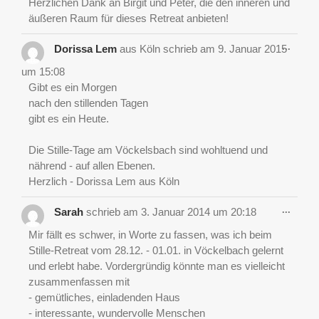
Herzlichen Dank an Birgit und Peter, die den inneren und
äußeren Raum für dieses Retreat anbieten!
Diese
...
Dorissa Lem
aus
Köln
schrieb am
9. Januar 2015
Metab
ein-/a
um
15:08
Gibt es ein Morgen
nach den stillenden Tagen
gibt es ein Heute.
Die Stille-Tage am Vöckelsbach sind wohltuend und
nährend - auf allen Ebenen.
Herzlich - Dorissa Lem aus Köln
Diese
...
Sarah
schrieb am
3. Januar 2014
um
20:18
Metab
ein-/a
Mir fällt es schwer, in Worte zu fassen, was ich beim
Stille-Retreat vom 28.12. - 01.01. in Vöckelbach gelernt
und erlebt habe. Vordergründig könnte man es vielleicht
zusammenfassen mit
- gemütliches, einladenden Haus
- interessante, wundervolle Menschen