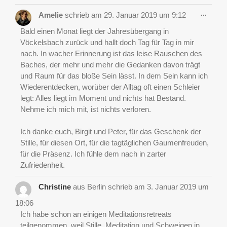
Diese
...
Amelie
schrieb am
29. Januar 2019
um
9:12
Metab
ein-/a
Bald einen Monat liegt der Jahresübergang in
Vöckelsbach zurück und hallt doch Tag für Tag in mir
nach. In wacher Erinnerung ist das leise Rauschen des
Baches, der mehr und mehr die Gedanken davon trägt
und Raum für das bloße Sein lässt. In dem Sein kann ich
Wiederentdecken, worüber der Alltag oft einen Schleier
legt: Alles liegt im Moment und nichts hat Bestand.
Nehme ich mich mit, ist nichts verloren.
Ich danke euch, Birgit und Peter, für das Geschenk der
Stille, für diesen Ort, für die tagtäglichen Gaumenfreuden,
für die Präsenz. Ich fühle dem nach in zarter
Zufriedenheit.
Diese
...
Christine
aus
Berlin
schrieb am
3. Januar 2019
um
Metab
ein-/a
18:06
Ich habe schon an einigen Meditationsretreats
teilgenommen, weil Stille, Meditation und Schweigen in