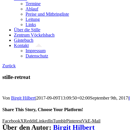
Termine
Ablauf
Preise und Mitbringliste
Leitung
Links
Über die Stille
Zentrum Vöckelsbach
Gästebuch
Kontakt
Impressum
Datenschutz
Zurück
stille-retreat
Von
Birgit Hilbert
|
2017-09-09T13:09:50+02:00
September 9th, 2017
|
Share This Story, Choose Your Platform!
Facebook
X
Reddit
LinkedIn
Tumblr
Pinterest
Vk
E-Mail
Über den Autor:
Birgit Hilbert